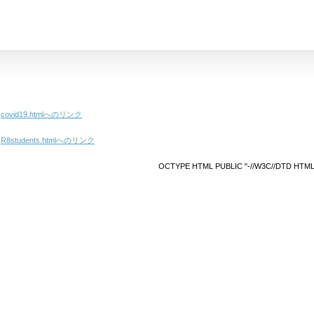
covid19.htmlへのリンク
R8students.htmlへのリンク
OCTYPE HTML PUBLIC "-//W3C//DTD HTML 4.01